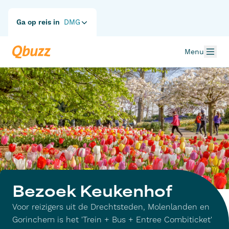
Ga op reis in
DMG
Menu
Bezoek Keukenhof
Voor reizigers uit de Drechtsteden, Molenlanden en
Gorinchem is het '
Trein + Bus + Entree Combiticket'