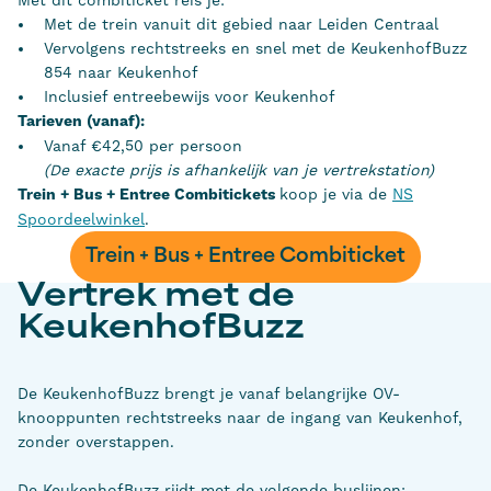
Met de trein vanuit dit gebied naar Leiden Centraal
Vervolgens rechtstreeks en snel met de KeukenhofBuzz
854 naar Keukenhof
Inclusief entreebewijs voor Keukenhof
Tarieven (vanaf):
Vanaf €42,50 per persoon
(De exacte prijs is afhankelijk van je vertrekstation)
Trein + Bus + Entree Combitickets
koop je via de
NS
Spoordeelwinkel
.
Trein + Bus + Entree Combiticket
Vertrek met de
KeukenhofBuzz
De KeukenhofBuzz brengt je vanaf belangrijke OV-
knooppunten rechtstreeks naar de ingang van Keukenhof,
zonder overstappen.
De KeukenhofBuzz rijdt met de volgende buslijnen: