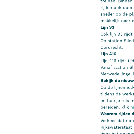
treinen. Binnen
rijden ook door
sneller op de p
makkelijk naar 
Lijn 93
Ook lijn 93 rij
Op station Slie
Dordrecht.
Lijn 416
Lijn 416 rijdt 
Vanaf station S
MerwedeLingeLi
Bekijk de nieuw
Op de lijnennetk
tijdens de werk
en hoe je reis m
bereiden. Klik
h
Waarom rijden d
Verkeer dat nor
Rijkswaterstaat
Voor het openba