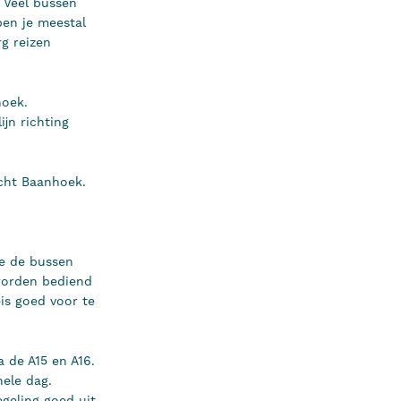
 Veel bussen
ben je meestal
g reizen
hoek.
jn richting
echt Baanhoek.
hoe de bussen
worden bediend
eis goed voor te
 de A15 en A16.
hele dag.
egeling goed uit