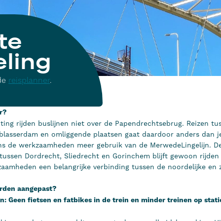
te
eling
 de
reisplanner
.
r?
uiting rijden buslijnen niet over de Papendrechtsebrug. Reizen t
blasserdam en omliggende plaatsen gaat daardoor anders dan j
ns de werkzaamheden meer gebruik van de MerwedeLingelijn. D
 tussen Dordrecht, Sliedrecht en Gorinchem blijft gewoon rijden
zaamheden een belangrijke verbinding tussen de noordelijke en z
orden aangepast?
: Geen fietsen en fatbikes in de trein en minder treinen op stat