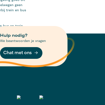
snelwegen geen
bij trein en bus
n bus en trein
Hulp nodig?
We beantwoorden je vragen
Chat met ons