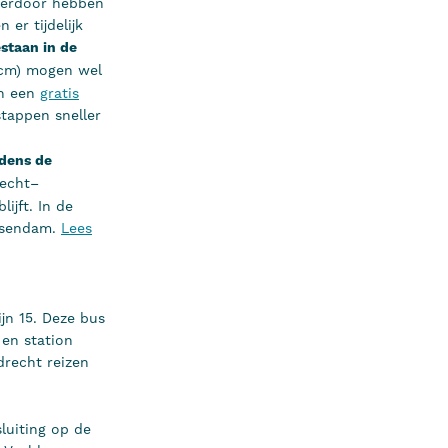
ierdoor hebben
er tijdelijk
estaan in de
 cm) mogen wel
an een
gratis
stappen sneller
jdens de
recht–
ijft. In de
essendam.
Lees
ijn 15. Deze bus
en station
drecht reizen
sluiting op de