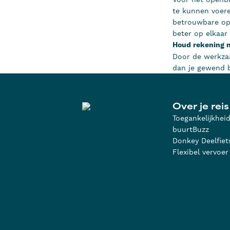
te kunnen voere
betrouwbare opl
beter op elkaar 
Houd rekening me
Door de werkzaa
dan je gewend b
Over je reis
Toegankelijkhei
buurtBuzz
Donkey Deelfiet
Flexibel vervoer