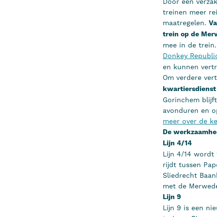
Door een verzak
treinen meer rei
maatregelen.
Va
trein op de Mer
mee in de trein
Donkey Republic
en kunnen vertr
Om verdere ver
kwartiersdienst
Gorinchem blijft
avonduren en o
meer over de ke
De werkzaamhede
Lijn 4/14
Lijn 4/14 wordt t
rijdt tussen Pa
Sliedrecht Baan
met de Merwede
Lijn 9
Lijn 9 is een ni