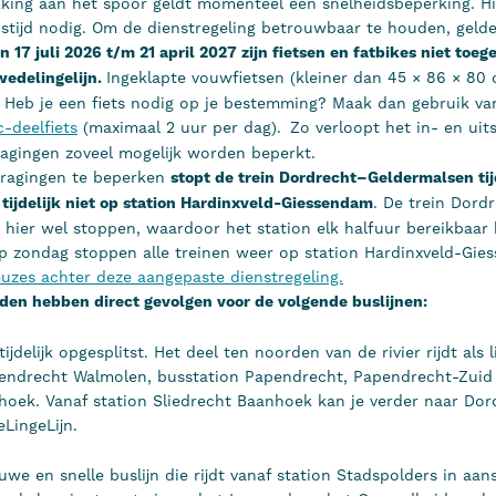
king aan het spoor geldt momenteel een snelheidsbeperking. H
stijd nodig. Om de dienstregeling betrouwbaar te houden, gelden 
n 17 juli 2026 t/m 21 april 2027 zijn fietsen en fatbikes niet toeg
wedelingelijn.
Ingeklapte vouwfietsen (kleiner dan 45 × 86 × 80
. Heb je een fiets nodig op je bestemming? Maak dan gebruik v
-deelfiets
(maximaal 2 uur per dag).
Zo verloopt het in- en uit
agingen zoveel mogelijk worden beperkt.
tragingen te beperken
stopt de trein Dordrecht–Geldermalsen ti
 tijdelijk niet op station Hardinxveld-Giessendam
. De trein Dord
 hier wel stoppen, waardoor het station elk halfuur bereikbaar bl
p zondag stoppen alle treinen weer op station Hardinxveld-Gi
uzes achter deze aangepaste dienstregeling.
n hebben direct gevolgen voor de volgende buslijnen:
ijdelijk opgesplitst. Het deel ten noorden van de rivier rijdt als l
pendrecht Walmolen, busstation Papendrecht, Papendrecht-Zuid 
hoek. Vanaf station Sliedrecht Baanhoek kan je verder naar Dor
LingeLijn.
euwe en snelle buslijn die rijdt vanaf station Stadspolders in aan