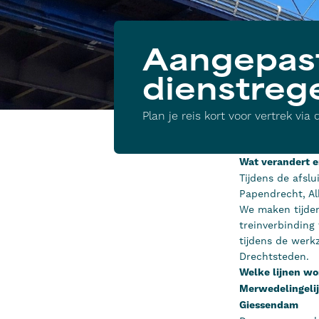
Aangepas
dienstreg
Plan je reis kort voor vertrek via
Wat verandert e
Tijdens de afsl
Papendrecht, Al
We maken tijde
treinverbinding
tijdens de werk
Drechtsteden.
Welke lijnen w
Merwedelingelijn
Giessendam