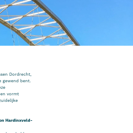
ussen Dordrecht,
e gewend bent.
eze
 en vormt
uidelijke
ion Hardinxveld-