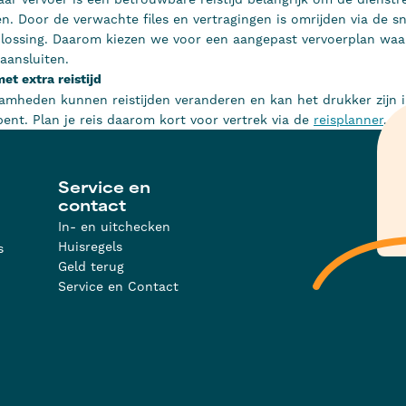
n. Door de verwachte files en vertragingen is omrijden via de 
ossing. Daarom kiezen we voor een aangepast vervoerplan waar
aansluiten.
t extra reistijd
mheden kunnen reistijden veranderen en kan het drukker zijn i
ent. Plan je reis daarom kort voor vertrek via de
reisplanner
.
Service en
contact
d
In- en uitchecken
Huisregels
s
Geld terug
Service en Contact