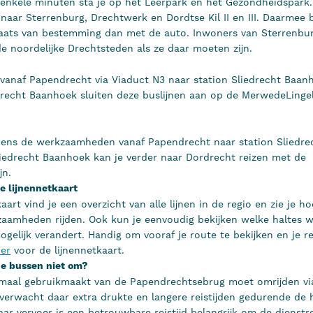
 enkele minuten sta je op het Leerpark en het Gezondheidspark.
 naar Sterrenburg, Drechtwerk en Dordtse Kil II en III. Daarmee 
laats van bestemming dan met de auto. Inwoners van Sterrenbur
de noordelijke Drechtsteden als ze daar moeten zijn.
dt vanaf Papendrecht via Viaduct N3 naar station Sliedrecht Baan
drecht Baanhoek sluiten deze buslijnen aan op de MerwedeLingeli
tijdens de werkzaamheden vanaf Papendrecht naar station Sliedr
liedrecht Baanhoek kan je verder naar Dordrecht reizen met de
jn.
e lijnennetkaart
aart vind je een overzicht van alle lijnen in de regio en zie je 
zaamheden rijden. Ook kun je eenvoudig bekijken welke haltes 
ogelijk verandert. Handig om vooraf je route te bekijken en je r
ier
voor de lijnennetkaart.
e bussen niet om?
maal gebruikmaakt van de Papendrechtsebrug moet omrijden via
 verwacht daar extra drukte en langere reistijden gedurende de 
ar vervoer is een betrouwbare reistijd belangrijk om de dienstr